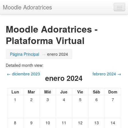
Moodle Adoratrices
Español - Internacional (es)
Moodle Adoratrices -
Usted no se ha identificado. (
Acceder
)
Plataforma Virtual
Página Principal
→
enero 2024
Detailed month view:
←
diciembre 2023
febrero 2024
→
enero 2024
Lun
Mar
Mié
Jue
Vie
Sáb
Dom
1
2
3
4
5
6
7
8
9
10
11
12
13
14